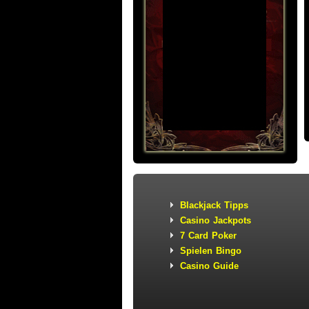
Blackjack Tipps
Casino Jackpots
7 Card Poker
Spielen Bingo
Casino Guide